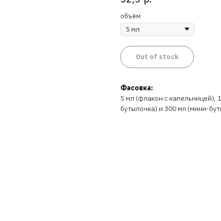
объём
Out of stock
Фасовка:
5 мл (флакон с капельницей), 
бутылочка) и 300 мл (мини-бут